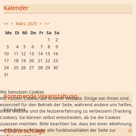
Kalender
<<
<
März 2025
>
>>
Mo
Di
Mi
Do
Fr
Sa
So
1
2
3
4
5
6
7
8
9
10
11
12
13
14
15
16
17
18
19
20
21
22
23
24
25
26
27
28
29
30
31
Wir benutzen Cookies
Kommende Veranstaltung
Wir nutzen Cookies auf unserer Website. Einige von ihnen sind
essenziell für den Betrieb der Seite, während andere uns helfen,
Kein Event
diese Website und die Nutzererfahrung zu verbessern (Tracking
Cookies). Sie können selbst entscheiden, ob Sie die Cookies
zulassen möchten. Bitte beachten Sie, dass bei einer Ablehnung
CD-Vorschläge
womöglich nicht mehr alle Funktionalitäten der Seite zur