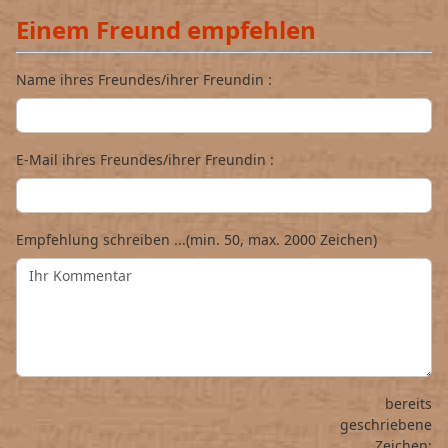
Einem Freund empfehlen
Name ihres Freundes/ihrer Freundin :
E-Mail ihres Freundes/ihrer Freundin :
Empfehlung schreiben ...(min. 50, max. 2000 Zeichen)
bereits
geschriebene
Zeichen: