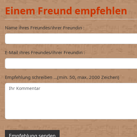
Einem Freund empfehlen
Name ihres Freundes/ihrer Freundin :
E-Mail ihres Freundes/ihrer Freundin :
Empfehlung schreiben ...(min. 50, max. 2000 Zeichen)
Empfehlung senden