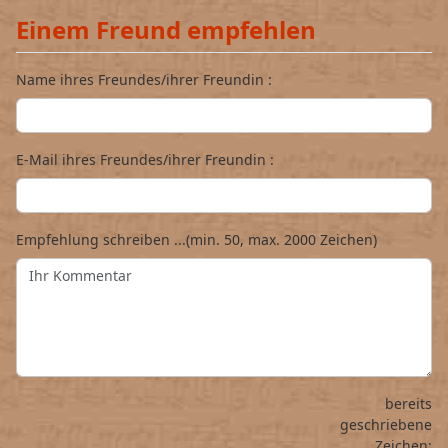
Einem Freund empfehlen
Name ihres Freundes/ihrer Freundin :
E-Mail ihres Freundes/ihrer Freundin :
Empfehlung schreiben ...(min. 50, max. 2000 Zeichen)
bereits
geschriebene
Zeichen: