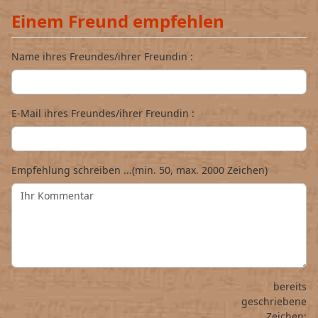
Einem Freund empfehlen
Name ihres Freundes/ihrer Freundin :
E-Mail ihres Freundes/ihrer Freundin :
Empfehlung schreiben ...(min. 50, max. 2000 Zeichen)
bereits
geschriebene
Zeichen: